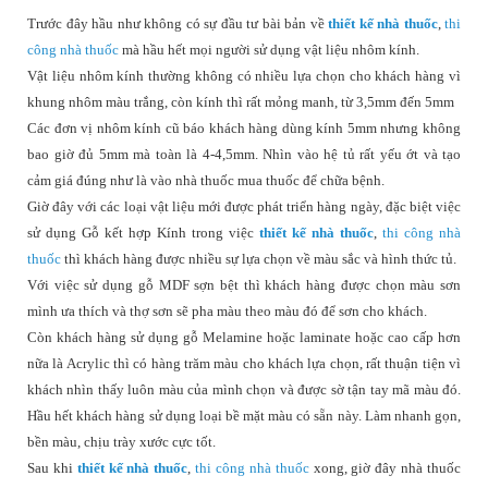
Trước đây hầu như không có sự đầu tư bài bản về
thiết kế nhà thuốc
,
thi
công nhà thuốc
mà hầu hết mọi người sử dụng vật liệu nhôm kính.
Vật liệu nhôm kính thường không có nhiều lựa chọn cho khách hàng vì
khung nhôm màu trắng, còn kính thì rất mỏng manh, từ 3,5mm đến 5mm
Các đơn vị nhôm kính cũ báo khách hàng dùng kính 5mm nhưng không
bao giờ đủ 5mm mà toàn là 4-4,5mm. Nhìn vào hệ tủ rất yếu ớt và tạo
cảm giá đúng như là vào nhà thuốc mua thuốc để chữa bệnh.
Giờ đây với các loại vật liệu mới được phát triển hàng ngày, đặc biệt việc
sử dụng Gỗ kết hợp Kính trong việc
thiết kế nhà thuốc
,
thi công nhà
thuốc
thì khách hàng được nhiều sự lựa chọn về màu sắc và hình thức tủ.
Với việc sử dụng gỗ MDF sợn bệt thì khách hàng được chọn màu sơn
mình ưa thích và thợ sơn sẽ pha màu theo màu đó để sơn cho khách.
Còn khách hàng sử dụng gỗ Melamine hoặc laminate hoặc cao cấp hơn
nữa là Acrylic thì có hàng trăm màu cho khách lựa chọn, rất thuận tiện vì
khách nhìn thấy luôn màu của mình chọn và được sờ tận tay mã màu đó.
Hầu hết khách hàng sử dụng loại bề mặt màu có sẵn này. Làm nhanh gọn,
bền màu, chịu trày xước cực tốt.
Sau khi
thiết kế nhà thuốc
,
thi công nhà thuốc
xong, giờ đây nhà thuốc