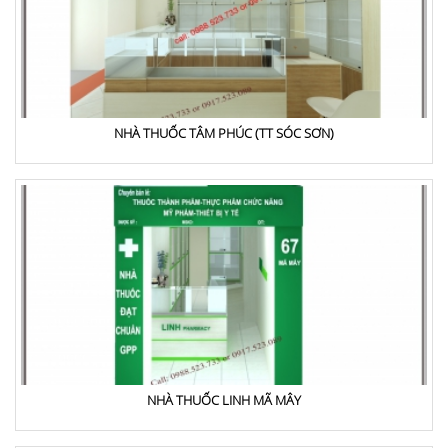
NHÀ THUỐC TÂM PHÚC (TT SÓC SƠN)
NHÀ THUỐC LINH MÃ MÂY