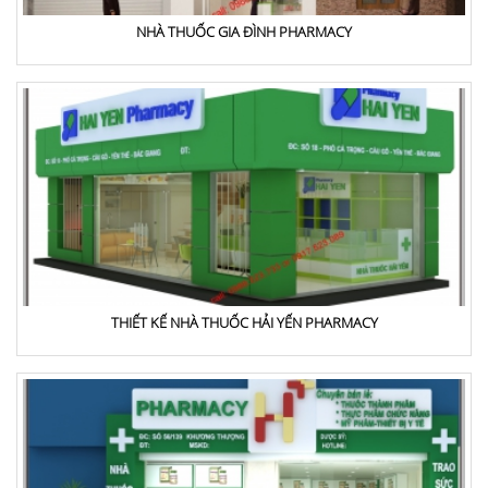
NHÀ THUỐC GIA ĐÌNH PHARMACY
THIẾT KẾ NHÀ THUỐC HẢI YẾN PHARMACY