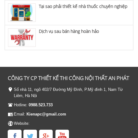
Tại sao phải thiết kế nhà thuốc chuyên nghiệp
Dịch vụ sau bán hàng hoàn hảo
CÔNG TY CP THIẾT KẾ THI CÔNG NỘI THẤT AN PHÁT
Số nhà 11, ngõ 402/7 Đường Mỹ Đình, P.Mỹ đình 1, Nam Từ
Liêm, Hà Nội
Hotline:
0988.523.733
Email:
Kienapc@gmail.com
Website: