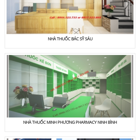
NHÀ THUỐC BÁC SỸ SÁU
NHÀ THUỐC MINH PHƯƠNG PHARMACY NINH BÌNH