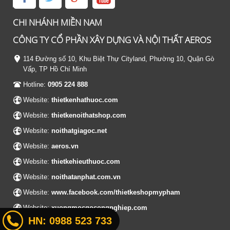
CHI NHÁNH MIỀN NAM
CÔNG TY CỔ PHẦN XÂY DỰNG VÀ NỘI THẤT AEROS
114 Đường số 10, Khu Biệt Thự Cityland, Phường 10, Quận Gò
Vấp, TP Hồ Chí Minh
Hotline:
0905 224 888
Website:
thietkenhathuoc.com
Website:
thietkenoithatshop.com
Website:
noithatgiagoc.net
Website:
aeros.vn
Website:
thietkehieuthuoc.com
Website:
noithatanphat.com.vn
Website:
www.facebook.com/thietkeshopmypham
Website:
xuongmocgocongnghiep.com
HN:
0988 523 733