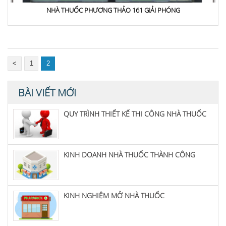
NHÀ THUỐC PHƯƠNG THẢO 161 GIẢI PHÓNG
<
1
2
BÀI VIẾT MỚI
QUY TRÌNH THIẾT KẾ THI CÔNG NHÀ THUỐC
KINH DOANH NHÀ THUỐC THÀNH CÔNG
KINH NGHIỆM MỞ NHÀ THUỐC