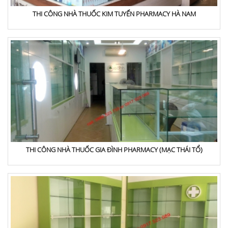
THI CÔNG NHÀ THUỐC KIM TUYẾN PHARMACY HÀ NAM
THI CÔNG NHÀ THUỐC GIA ĐÌNH PHARMACY (MẠC THÁI TỔ)