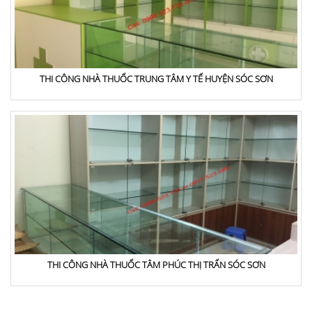
THI CÔNG NHÀ THUỐC TRUNG TÂM Y TẾ HUYỆN SÓC SƠN
THI CÔNG NHÀ THUỐC TÂM PHÚC THỊ TRẤN SÓC SƠN