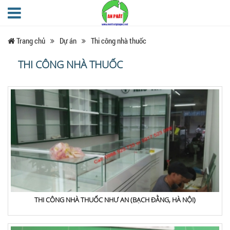
Trang chủ
Dự án
Thi công nhà thuốc
THI CÔNG NHÀ THUỐC
THI CÔNG NHÀ THUỐC NHƯ AN (BẠCH ĐẰNG, HÀ NỘI)