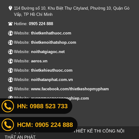
114 Đường số 10, Khu Biệt Thự Cityland, Phường 10, Quận Gò
Vấp, TP Hồ Chí Minh
Hotline:
0905 224 888
Website:
thietkenhathuoc.com
Website:
thietkenoithatshop.com
Website:
noithatgiagoc.net
Website:
aeros.vn
Website:
thietkehieuthuoc.com
Website:
noithatanphat.com.vn
Website:
www.facebook.com/thietkeshopmypham
Website:
xuongmocgocongnghiep.com
HN:
0988 523 733
HCM:
0905 224 888
Bản quyền thuộc về
CÔNG TY CP THIẾT KẾ THI CÔNG NỘI
THẤT AN PHÁT
.